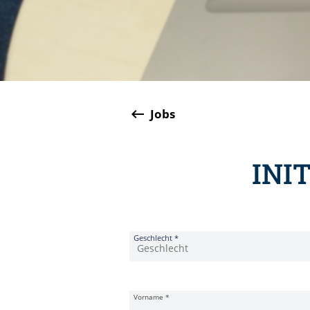
keyboard_backspace
Jobs
INI
Bewerbungsformular
Geschlecht
*
Vorname
*